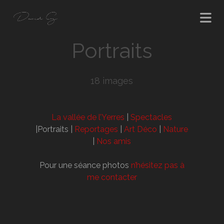
Portraits
18 images
La vallée de l’Yerres
|
Spectacles
|Portraits |
Reportages
|
Art Déco
|
Nature
|
Nos amis
Pour une séance photos
n’hésitez pas à
me contacter