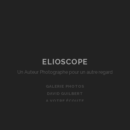
ELIOSCOPE
Un Auteur Photographe pour un autre regard
GALERIE PHOTOS
DAVID GUILBERT
A VOTRE ÉCOUTE
MON ACTUALITÉ
ME CONTACTER
PROJETS
REMERCIEMENTS