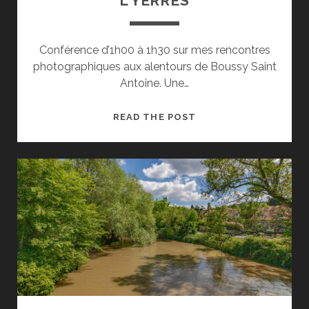
L’YERRES
Conférence d’1h00 à 1h30 sur mes rencontres
photographiques aux alentours de Boussy Saint
Antoine. Une…
CONFÉRENCE
READ THE POST
:
LA
BIODIVERSITÉ
DE
LA
VALLÉE
DE
L’YERRES