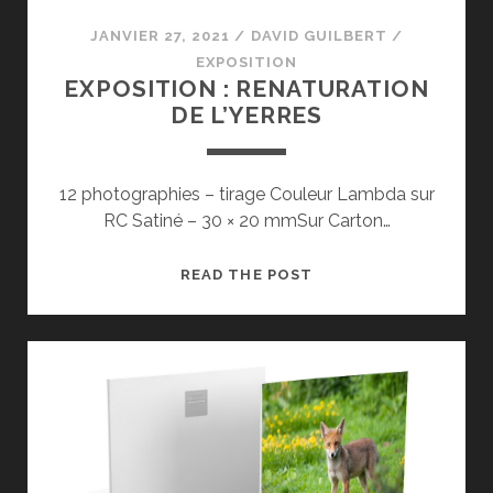
JANVIER 27, 2021
/
DAVID GUILBERT
/
EXPOSITION
EXPOSITION : RENATURATION
DE L’YERRES
12 photographies – tirage Couleur Lambda sur
RC Satiné – 30 × 20 mmSur Carton…
EXPOSITION
READ THE POST
:
RENATURATION
DE
L’YERRES