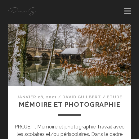
Elioscope
Posts
JANVIER 28, 2021
/
DAVID GUILBERT
/
ETUDE
MÉMOIRE ET PHOTOGRAPHIE
PROJET : Mémoire et photographie Travail avec
les scolaires et/ou périscolaires. Dans le cadre