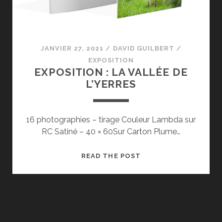
JANVIER 27, 2021
/
DAVID GUILBERT
/
EXPOSITION
EXPOSITION : LA VALLÉE DE
L’YERRES
16 photographies – tirage Couleur Lambda sur
RC Satiné – 40 × 60Sur Carton Plume…
EXPOSITION
READ THE POST
:
LA
VALLÉE
DE
L’YERRES