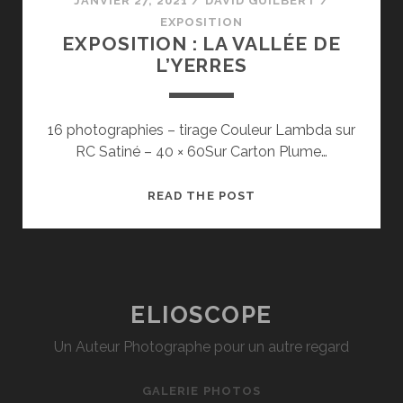
JANVIER 27, 2021
/
DAVID GUILBERT
/
EXPOSITION
EXPOSITION : LA VALLÉE DE
L’YERRES
16 photographies – tirage Couleur Lambda sur
RC Satiné – 40 × 60Sur Carton Plume…
EXPOSITION
READ THE POST
:
LA
VALLÉE
DE
L’YERRES
ELIOSCOPE
Un Auteur Photographe pour un autre regard
GALERIE PHOTOS