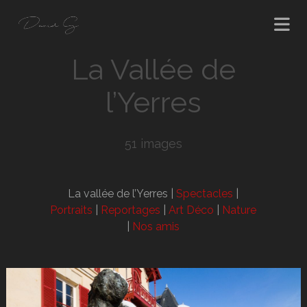
La Vallée de
l’Yerres
51 images
La vallée de l’Yerres |
Spectacles
|
Portraits
|
Reportages
|
Art Déco
|
Nature
|
Nos amis